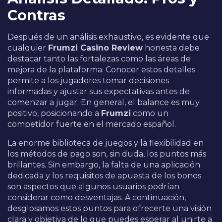
Contras
Después de un análisis exhaustivo, es evidente que
cualquier
Frumzi Casino Review
honesta debe
destacar tanto las fortalezas como las áreas de
mejora de la plataforma. Conocer estos detalles
permite a los jugadores tomar decisiones
informadas y ajustar sus expectativas antes de
comenzar a jugar. En general, el balance es muy
positivo, posicionando a
Frumzi
como un
competidor fuerte en el mercado español.
La enorme biblioteca de juegos y la flexibilidad en
los métodos de pago son, sin duda, los puntos más
brillantes. Sin embargo, la falta de una aplicación
dedicada y los requisitos de apuesta de los bonos
son aspectos que algunos usuarios podrían
considerar como desventajas. A continuación,
desglosamos estos puntos para ofrecerte una visión
clara y objetiva de lo que puedes esperar al unirte a