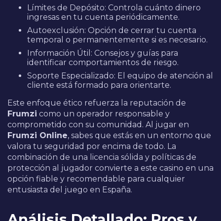
Límites de Depósito: Controla cuánto dinero
ingresas en tu cuenta periódicamente.
Autoexclusión: Opción de cerrar tu cuenta
temporal o permanentemente si es necesario.
Información Útil: Consejos y guías para
identificar comportamientos de riesgo.
Soporte Especializado: El equipo de atención al
cliente está formado para orientarte.
Este enfoque ético refuerza la reputación de
Frumzi
como un operador responsable y
comprometido con su comunidad. Al jugar en
Frumzi Online
, sabes que estás en un entorno que
valora tu seguridad por encima de todo. La
combinación de una licencia sólida y políticas de
protección al jugador convierte a este casino en una
opción fiable y recomendable para cualquier
entusiasta del juego en España.
Análisis Detallado: Pros y