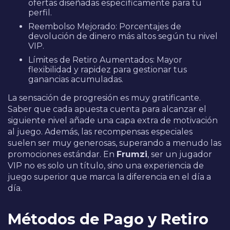
ofertas diseñadas específicamente para tu
perfil.
Reembolso Mejorado: Porcentajes de
devolución de dinero más altos según tu nivel
VIP.
Límites de Retiro Aumentados: Mayor
flexibilidad y rapidez para gestionar tus
ganancias acumuladas.
La sensación de progresión es muy gratificante.
Saber que cada apuesta cuenta para alcanzar el
siguiente nivel añade una capa extra de motivación
al juego. Además, las recompensas especiales
suelen ser muy generosas, superando a menudo las
promociones estándar. En
Frumzi
, ser un jugador
VIP no es solo un título, sino una experiencia de
juego superior que marca la diferencia en el día a
día.
Métodos de Pago y Retiro