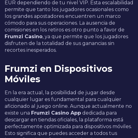
EUR dependiendo de tu nivel VIP. Esta escalabilidad
permite que tanto los jugadores ocasionales como
los grandes apostadores encuentren un marco
cómodo para sus operaciones. La ausencia de
comisiones en los retiros es otro punto a favor de
Frumzi Casino
, ya que permite que los jugadores
disfruten de la totalidad de sus ganancias sin
recortes inesperados.
Frumzi en Dispositivos
Móviles
En la era actual, la posibilidad de jugar desde
cualquier lugar es fundamental para cualquier
aficionado al juego online. Aunque actualmente no
existe una
Frumzi Casino App
dedicada para
descargar en tiendas oficiales, la plataforma está
perfectamente optimizada para dispositivos móviles.
Esto significa que puedes acceder a todos tus