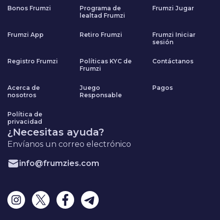
tienes que acceder a la web, iniciar sesión y
Bonos Frumzi
Programa de
Frumzi Jugar
lealtad Frumzi
empezar a disfrutar de tus juegos favoritos en
Frumzi Casino Mobile.
Frumzi App
Retiro Frumzi
Frumzi Iniciar
sesión
Registro Frumzi
Políticas KYC de
Contáctanos
Frumzi
Acerca de
Juego
Pagos
nosotros
Responsable
Política de
privacidad
¿Necesitas ayuda?
Envíanos un correo electrónico
info@frumzies.com