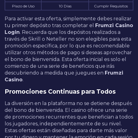
Plazo de Uso
10 Días
Cumplir Requisitos
Para activar esta oferta, simplemente debes realizar
tu primer depósito tras completar el
Frumzi Casino
Login
. Recuerda que los depósitos realizados a
través de Skrill o Neteller no son elegibles para esta
promoción específica, por lo que es recomendable
utilizar otros métodos de pago si deseas aprovechar
el bono de bienvenida. Esta oferta inicial es solo el
comienzo de una serie de beneficios que irás
descubriendo a medida que juegues en
Frumzi
Casino
.
Promociones Continuas para Todos
La diversión en la plataforma no se detiene después
del bono de bienvenida. El casino ofrece una serie
de promociones recurrentes que benefician a todos
los jugadores, independientemente de su nivel.
Estas ofertas están diseñadas para darte más valor
por tu dinero y mantener la emoción en cada sesión