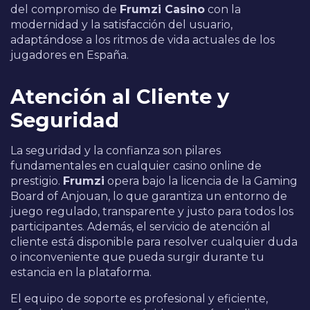
del compromiso de
Frumzi Casino
con la
modernidad y la satisfacción del usuario,
adaptándose a los ritmos de vida actuales de los
jugadores en España.
Atención al Cliente y
Seguridad
La seguridad y la confianza son pilares
fundamentales en cualquier casino online de
prestigio.
Frumzi
opera bajo la licencia de la Gaming
Board of Anjouan, lo que garantiza un entorno de
juego regulado, transparente y justo para todos los
participantes. Además, el servicio de atención al
cliente está disponible para resolver cualquier duda
o inconveniente que pueda surgir durante tu
estancia en la plataforma.
El equipo de soporte es profesional y eficiente,