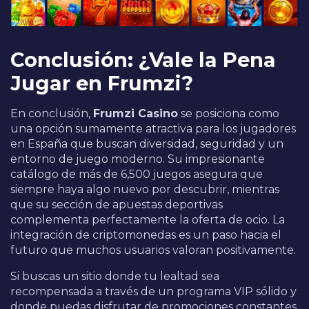
Conclusión: ¿Vale la Pena
Jugar en Frumzi?
En conclusión,
Frumzi Casino
se posiciona como
una opción sumamente atractiva para los jugadores
en España que buscan diversidad, seguridad y un
entorno de juego moderno. Su impresionante
catálogo de más de 6,500 juegos asegura que
siempre haya algo nuevo por descubrir, mientras
que su sección de apuestas deportivas
complementa perfectamente la oferta de ocio. La
integración de criptomonedas es un paso hacia el
futuro que muchos usuarios valoran positivamente.
Si buscas un sitio donde tu lealtad sea
recompensada a través de un programa VIP sólido y
donde puedas disfrutar de promociones constantes,