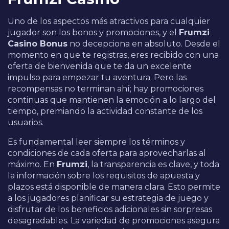
Uno de los aspectos más atractivos para cualquier
jugador son los bonos y promociones, y el
Frumzi
Casino Bonus
no decepciona en absoluto. Desde el
momento en que te registras, eres recibido con una
oferta de bienvenida que te da un excelente
impulso para empezar tu aventura. Pero las
recompensas no terminan ahí; hay promociones
continuas que mantienen la emoción a lo largo del
tiempo, premiando la actividad constante de los
usuarios.
Es fundamental leer siempre los términos y
condiciones de cada oferta para aprovecharlas al
máximo. En
Frumzi
, la transparencia es clave, y toda
la información sobre los requisitos de apuesta y
plazos está disponible de manera clara. Esto permite
a los jugadores planificar su estrategia de juego y
disfrutar de los beneficios adicionales sin sorpresas
desagradables. La variedad de promociones asegura