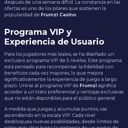
después de una semana difícil. La constancia en las
ofertas es uno de los pilares que sostienen la
popularidad de
Frumzi Casino
.
Programa VIP y
Experiencia de Usuario
Para los jugadores más leales, se ha diseñado un
exclusivo programa VIP de 5 niveles. Este programa
está pensado para recompensar la fidelidad con
beneficios cada vez mayores, lo que mejora
significativamente la experiencia de juego a largo
plazo. Unirse al programa VIP de
Frumzi
significa
acceder a un trato preferencial y ventajas exclusivas
que no están disponibles para el público general.
A medida que juegas y acumulas puntos, vas
ascendiendo en la escala VIP. Cada nivel
desbloquea nuevas posibilidades, desde límites de
retiro más altos hasta la asistencia de un gestor de