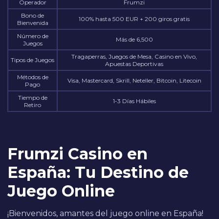
Operador
Frumzi
Bono de
100% hasta 500 EUR + 200 giros gratis
Bienvenida
Número de
Más de 6,500
Juegos
Tragaperras, Juegos de Mesa, Casino en Vivo,
Tipos de Juegos
Apuestas Deportivas
Métodos de
Visa, Mastercard, Skrill, Neteller, Bitcoin, Litecoin
Pago
Tiempo de
1-3 Días Hábiles
Retiro
Frumzi Casino en
España: Tu Destino de
Juego Online
¡Bienvenidos, amantes del juego online en España!