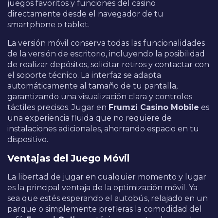
juegos favoritos y funciones del casino
directamente desde el navegador de tu
smartphone o tablet.
La versión móvil conserva todas las funcionalidades
de la versión de escritorio, incluyendo la posibilidad
de realizar depósitos, solicitar retiros y contactar con
el soporte técnico. La interfaz se adapta
automáticamente al tamaño de tu pantalla,
garantizando una visualización clara y controles
táctiles precisos. Jugar en
Frumzi Casino Mobile
es
una experiencia fluida que no requiere de
instalaciones adicionales, ahorrando espacio en tu
dispositivo.
Ventajas del Juego Móvil
La libertad de jugar en cualquier momento y lugar
es la principal ventaja de la optimización móvil. Ya
sea que estés esperando el autobús, relajado en un
parque o simplemente prefieras la comodidad del