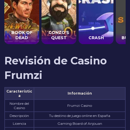
BOOK OF
GONZO'S
DEAD
QUEST
CRASH
BU
Revisión de Casino
Frumzi
Característic
Información
a
Nombre del
Frumzi Casino
Casino
Descripción
Tu destino de juego online en España
Licencia
Gaming Board of Anjouan