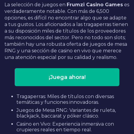
La selección de juegos en
Frumzi Casino Games
es
verdaderamente notable. Con más de 6,500
opciones, es difícil no encontrar algo que se adapte
a tus gustos. Los aficionados a las tragaperras tienen
a su disposición miles de títulos de los proveedores
más reconocidos del sector. Pero no todo son slots;
también hay una robusta oferta de juegos de mesa
RNG y una sección de casino en vivo que merece
una atención especial por su calidad y realismo.
¡Juega ahora!
Tragaperras: Miles de títulos con diversas
temáticas y funciones innovadoras.
Juegos de Mesa RNG: Variantes de ruleta,
blackjack, baccarat y póker clásico.
Casino en Vivo: Experiencia inmersiva con
crupieres reales en tiempo real.