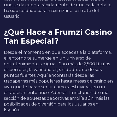
uno se da cuenta rápidamente de que cada detalle
ha sido cuidado para maximizar el disfrute del
usuario.
¿Qué Hace a Frumzi Casino
Tan Especial?
Desde el momento en que accedes a la plataforma,
el entorno te sumerge en un universo de
entretenimiento sin igual. Con más de 6,500 títulos
disponibles, la variedad es, sin duda, uno de sus
puntos fuertes. Aquí encontrarás desde las
tragaperras más populares hasta mesas de casino en
vivo que te harán sentir como si estuvieras en un
establecimiento físico. Además, la inclusión de una
sección de apuestas deportivas amplía aún más las
posibilidades de diversión para los usuarios en
España.